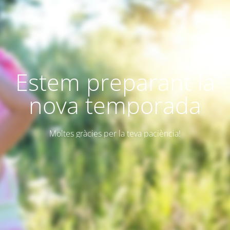
Estem preparant la
nova temporada
Moltes gràcies per la teva paciència!