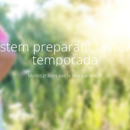
stem preparant la no
temporada
Moltes gràcies per la teva paciència!