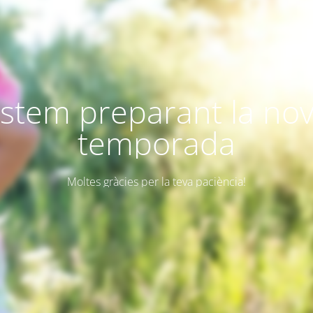
stem preparant la no
temporada
Moltes gràcies per la teva paciència!