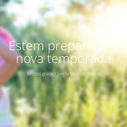
Estem preparant la
nova temporada
Moltes gràcies per la teva paciència!