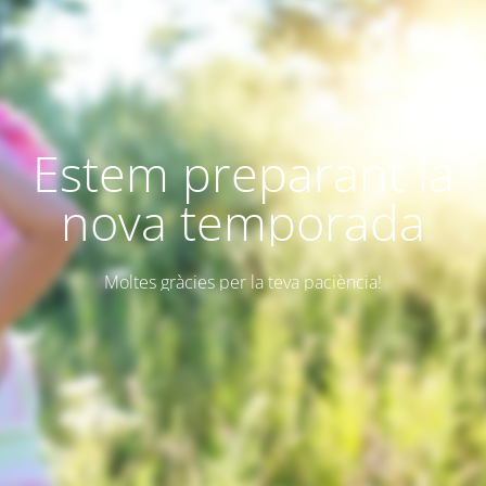
Estem preparant la
nova temporada
Moltes gràcies per la teva paciència!