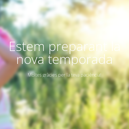
Estem preparant la
nova temporada
Moltes gràcies per la teva paciència!