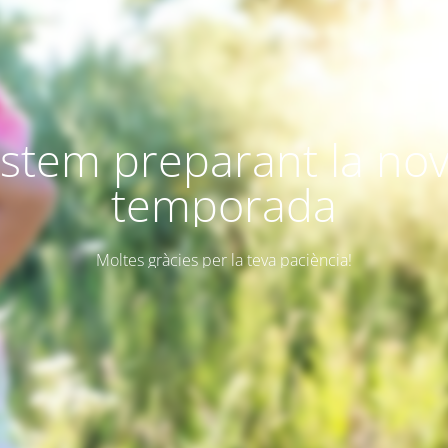
stem preparant la no
temporada
Moltes gràcies per la teva paciència!