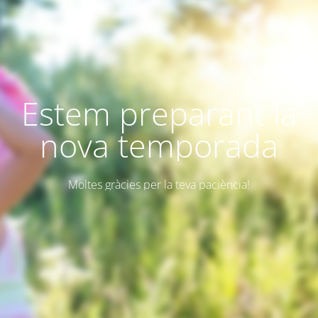
Estem preparant la
nova temporada
Moltes gràcies per la teva paciència!