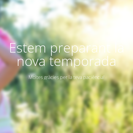
Estem preparant la
nova temporada
Moltes gràcies per la teva paciència!